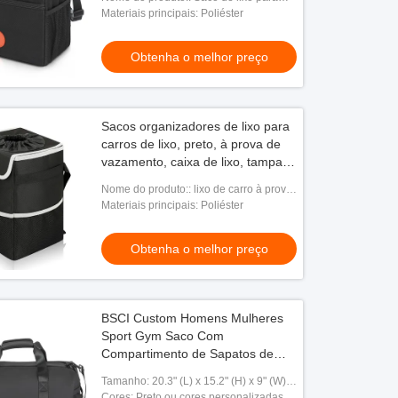
carros com tampa e bolso de
Materiais principais: Poliéster
armazenamento
Obtenha o melhor preço
Sacos organizadores de lixo para
carros de lixo, preto, à prova de
vazamento, caixa de lixo, tampa,
lixo, 8,4 x 7,4 x 10,4 "
Nome do produto:: lixo de carro à prova
de água
Materiais principais: Poliéster
Obtenha o melhor preço
BSCI Custom Homens Mulheres
Sport Gym Saco Com
Compartimento de Sapatos de
Bolso Molhado
Tamanho: 20.3" (L) x 15.2" (H) x 9" (W)
ou Personalizado
Cores: Preto ou cores personalizadas