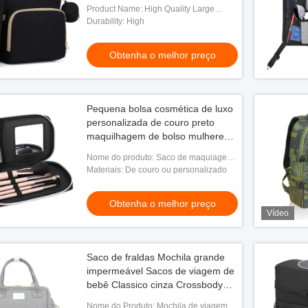
Product Name: High Quality Large
Stylish Waterproof Mommy Dad Custom
Durability: High
Travel Bag with Changing Pad Pacifier
Case
Obtenha o melhor preço
Pequena bolsa cosmética de luxo
personalizada de couro preto
maquilhagem de bolso mulheres
7X1X3.9 polegadas
Nome do produto: Saco de maquiagem
de couro para viagens
Materiais: De couro ou personalizado
Obtenha o melhor preço
Vídeo
Saco de fraldas Mochila grande
impermeável Sacos de viagem de
bebê Classico cinza Crossbody
10X7X13"
Nome do Produto: Mochila de viagem