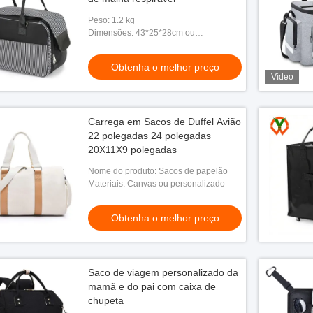
Peso: 1.2 kg
Dimensões: 43*25*28cm ou
personalizado
Obtenha o melhor preço
Vídeo
Carrega em Sacos de Duffel Avião
22 polegadas 24 polegadas
20X11X9 polegadas
Nome do produto: Sacos de papelão
Materiais: Canvas ou personalizado
Obtenha o melhor preço
Saco de viagem personalizado da
mamã e do pai com caixa de
chupeta