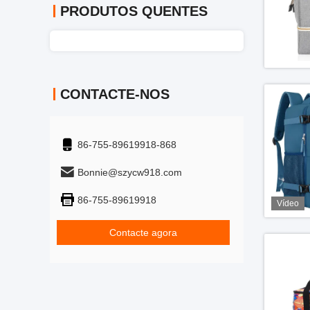
PRODUTOS QUENTES
CONTACTE-NOS
86-755-89619918-868
Bonnie@szycw918.com
86-755-89619918
Vídeo
Contacte agora