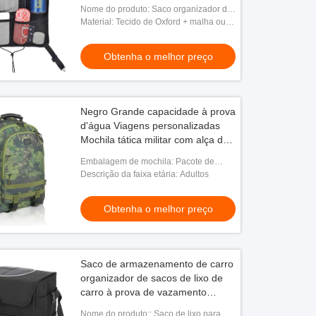
de mão
Nome do produto: Saco organizador de
malha de carro
Material: Tecido de Oxford + malha ou
personalizado
Obtenha o melhor preço
Negro Grande capacidade à prova
d'água Viagens personalizadas
Mochila tática militar com alça de
ombro para Homens
Embalagem de mochila: Pacote de
exportação padrão
Descrição da faixa etária: Adultos
Obtenha o melhor preço
Saco de armazenamento de carro
organizador de sacos de lixo de
carro à prova de vazamento
9.5x5.5 "
Nome do produto:: Saco de lixo para