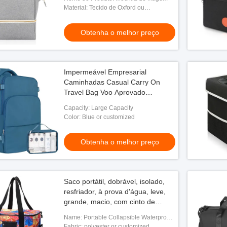
Material: Tecido de Oxford ou
personalizado
Obtenha o melhor preço
Impermeável Empresarial
Caminhadas Casual Carry On
Travel Bag Voo Aprovado
Adaptação 16 polegadas laptop
Capacity: Large Capacity
Color: Blue or customized
Obtenha o melhor preço
Saco portátil, dobrável, isolado,
resfriador, à prova d'água, leve,
grande, macio, com cinto de
ombro acolchado
Name: Portable Collapsible Waterproof
Lightweight Large Soft Insulated Custom
Fabric: polyester or customized