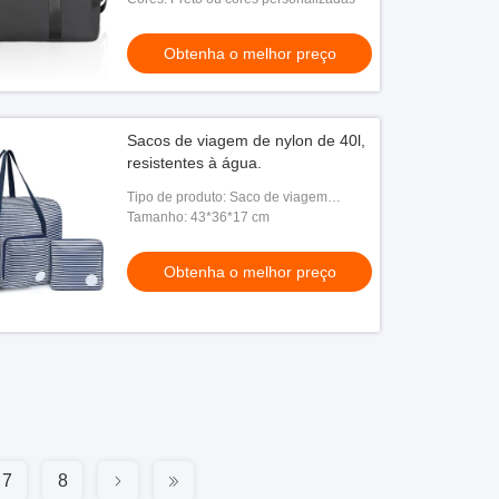
Obtenha o melhor preço
Sacos de viagem de nylon de 40l,
resistentes à água.
Tipo de produto: Saco de viagem
dobrável de nylon à prova d'água
Tamanho: 43*36*17 cm
Obtenha o melhor preço
7
8