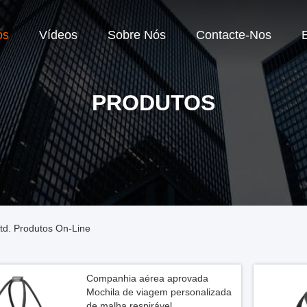
os
Vídeos
Sobre Nós
Contacte-Nos
PRODUTOS
td. Produtos On-Line
Companhia aérea aprovada
Mochila de viagem personalizada
de malha respirável