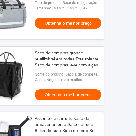
Tipo de produto: Saco de refrigeração
isolado à prova de vazamento 60 lata
Tamanho: 19.69 x 12,99 x 11,42
de refrigeração de lado macio
polegadas ou tamanho personalizado
Obtenha o melhor preço
Saco de compras grande
reutilizável em rodas Tote rolante
Saco de compras leve com alças
Nome do produto: Sacola de compras
com rodas
Cores: Negro ou sob medida
Obtenha o melhor preço
Assento de carro traseiro de
armazenamento Saco de rede
Bolsa de auto Saco de rede Bolso