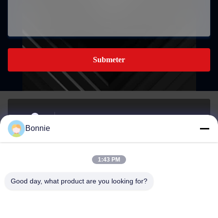
Submeter
No 76, Zhangbei Road, distrito de Longgang,
Bonnie
Shenzhen,518172Guangdong, China.
Endereço
1:43 PM
Bonnie@szycw918.com
Good day, what product are you looking for?
E-mail