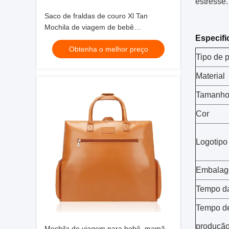
estresse
Saco de fraldas de couro Xl Tan
Mochila de viagem de bebê
Especifi
43X12.5X32CM
Obtenha o melhor preço
Tipo de 
Material
Tamanh
Cor
Logotipo
Embala
Tempo d
Tempo d
produçã
Mochila de viagem para bebê, mamã