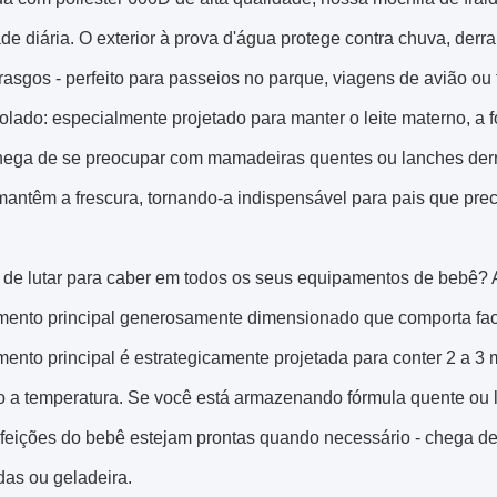
de diária. O exterior à prova d'água protege contra chuva, der
 rasgos - perfeito para passeios no parque, viagens de avião ou 
isolado: especialmente projetado para manter o leite materno, a
hega de se preocupar com mamadeiras quentes ou lanches derre
mantêm a frescura, tornando-a indispensável para pais que pre
de lutar para caber em todos os seus equipamentos de bebê? A
mento principal generosamente dimensionado que comporta faci
ento principal é estrategicamente projetada para conter 2 a 3
a temperatura. Se você está armazenando fórmula quente ou lei
feições do bebê estejam prontas quando necessário - chega de 
das ou geladeira.