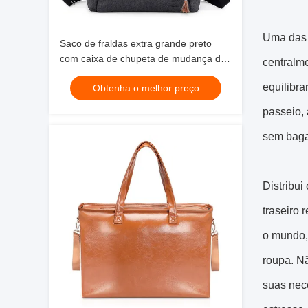
Uma das 
Saco de fraldas extra grande preto
com caixa de chupeta de mudança de
centralme
almofada 17x8x12"
equilibr
Obtenha o melhor preço
passeio, 
sem baga
Distribu
traseiro 
o mundo,
roupa. Nã
suas nece