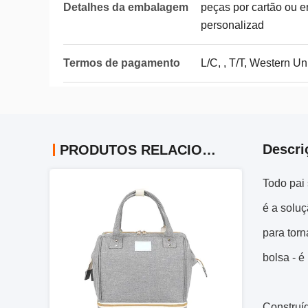
Detalhes da embalagem
peças por cartão ou 
personalizad
Termos de pagamento
L/C, , T/T, Western U
Descri
PRODUTOS RELACIONADOS
Todo pai 
é a soluç
para tor
bolsa - é
Construíd