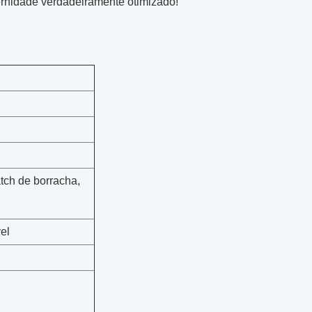
ernidade verdadeiramente otimizado!
tch de borracha,
el