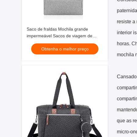
paternida
resiste a
Saco de fraldas Mochila grande
interior 
impermeável Sacos de viagem de
bebê Classico cinza Crossbody
horas. C
Obtenha o melhor preço
10X7X13"
mochila 
Cansado 
comparti
compartim
mantendo 
que as re
micro-on