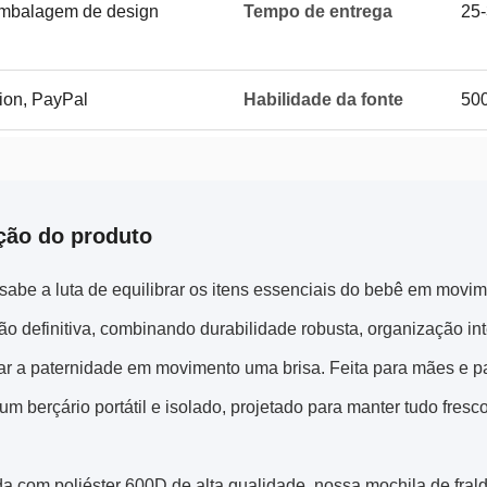
embalagem de design
Tempo de entrega
25-
nion, PayPal
Habilidade da fonte
500
ção do produto
sabe a luta de equilibrar os itens essenciais do bebê em movi
ão definitiva, combinando durabilidade robusta, organização int
nar a paternidade em movimento uma brisa. Feita para mães e 
 um berçário portátil e isolado, projetado para manter tudo fresc
a com poliéster 600D de alta qualidade, nossa mochila de fral