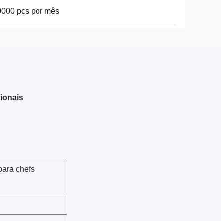
000 pcs por mês
sionais
para chefs