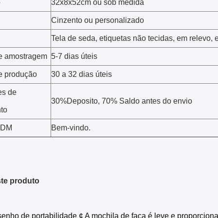
o
32x8x52cm ou sob medida
Cinzento ou personalizado
Tela de seda, etiquetas não tecidas, em relevo, e
e amostragem
5-7 dias úteis
e produção
30 a 32 dias úteis
es de
30%Deposito, 70% Saldo antes do envio
to
ODM
Bem-vindo.
te produto
enho de portabilidade ¢ A mochila de faca é leve e proporciona