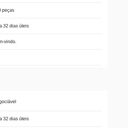
0 peças
a 32 dias úteis
m-vindo.
gociável
a 32 dias úteis