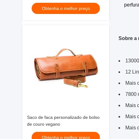
Cozinheiros personalizados 37x30"
perfur
Obtenha o melhor preço
Sobre a 
13000
12 Li
Mais 
7800 
Mais 
Mais 
Saco de faca personalizado de bolso
de couro vegano
Mais 
Obtenha o melhor preço