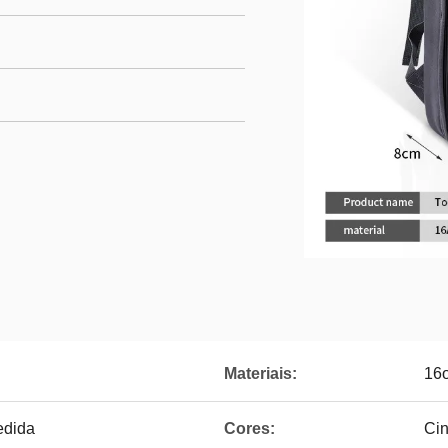
Materiais:
16o
edida
Cores:
Cin