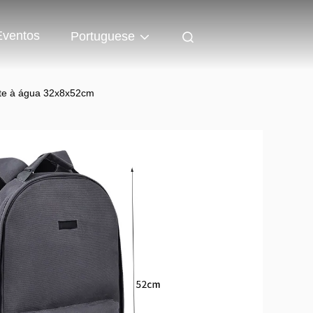
Eventos
Portuguese
nte à água 32x8x52cm