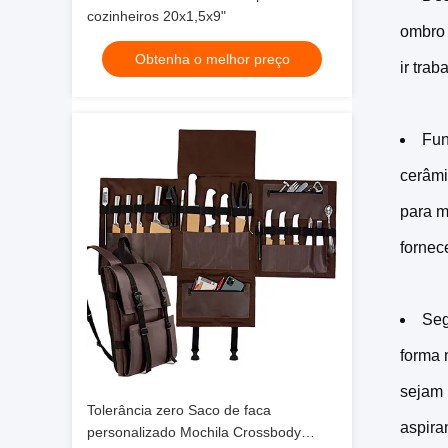
cozinheiros 20x1,5x9"
ombro 
Obtenha o melhor preço
ir tra
Fun
cerâmi
para m
fornec
Seg
forma 
sejam 
Tolerância zero Saco de faca
aspira
personalizado Mochila Crossbody