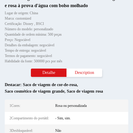
e rosa à prova d'água com bolso molhado
Lugar de origem: China
Marca: customized
Certificação: Disney , BSCI
Número do modelo: personalizado
Quantidade de ordem mínima: 500 peças
Preço: Negociável
Detalhes da embalagem: negociável
Tempo de entrega: negociável
Termos de pagamento: negociável
Habilidade da fonte: 500000 pcs por mês
Detalhe
Description
Destacar:
Saco de viagem de cor-de-rosa
,
Saco cosmético de viagem grande
,
Saco de viagem rosa
1Cores:
Rosa ou personalizada
2Compartimento do portátil:
- Sim, sim.
3Desbloqueável:
Não