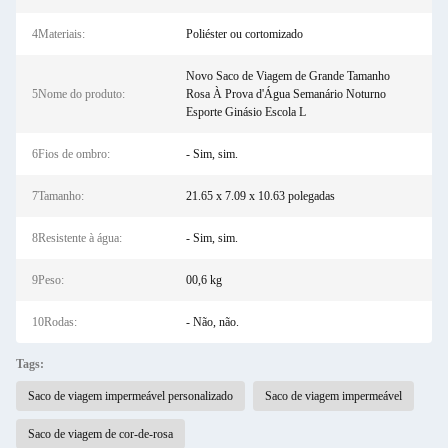
4Materiais:
Poliéster ou cortomizado
Novo Saco de Viagem de Grande Tamanho
5Nome do produto:
Rosa À Prova d'Água Semanário Noturno
Esporte Ginásio Escola L
6Fios de ombro:
- Sim, sim.
7Tamanho:
21.65 x 7.09 x 10.63 polegadas
8Resistente à água:
- Sim, sim.
9Peso:
00,6 kg
10Rodas:
- Não, não.
Tags:
Saco de viagem impermeável personalizado
Saco de viagem impermeável
Saco de viagem de cor-de-rosa