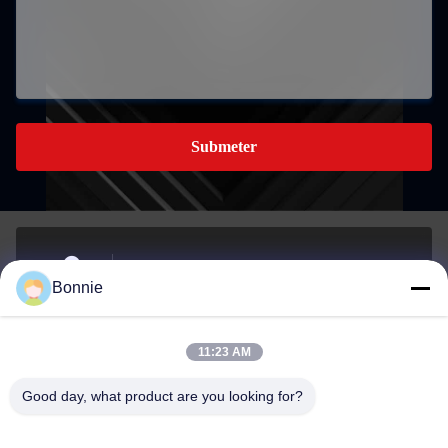
Submeter
No 76, Zhangbei Road, distrito de Longgang,
Bonnie
Shenzhen,518172Guangdong, China.
Endereço
11:23 AM
Bonnie@szycw918.com
Good day, what product are you looking for?
E-mail