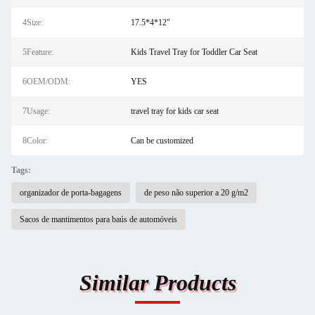
4Size:
17.5*4*12"
5Feature:
Kids Travel Tray for Toddler Car Seat
6OEM/ODM:
YES
7Usage:
travel tray for kids car seat
8Color:
Can be customized
Tags:
organizador de porta-bagagens
de peso não superior a 20 g/m2
Sacos de mantimentos para baús de automóveis
Similar Products