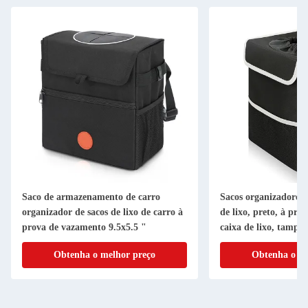
Saco de armazenamento de carro
Sacos organizadores 
organizador de sacos de lixo de carro à
de lixo, preto, à pro
prova de vazamento 9.5x5.5 "
caixa de lixo, tampa, 
10,4 "
Obtenha o melhor preço
Obtenha o me