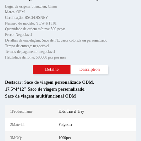
Lugar de origem: Shenzhen, China
Marca: OEM
Certificação: BSCI/DISNEY
Número do modelo: YCW-KTT01
Quantidade de ordem mínima: 500 peças
Preço: Negociável
Detalhes da embalagem: Saco de PE, caixa colorida ou personalizado
Tempo de entrega: negociável
Termos de pagamento: negociável
Habilidade da fonte: 500000 pcs por mês
Detalhe
Description
Destacar:
Saco de viagem personalizado ODM
,
17.5*4*12" Saco de viagem personalizado
,
Saco de viagem multifuncional ODM
1Product name:
Kids Travel Tray
2Material:
Polyester
3MOQ:
1000pcs